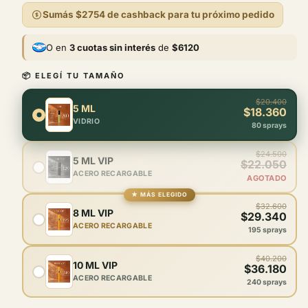
de
Sumás
$2754
de cashback para tu próximo pedido
venta
O en
3 cuotas sin interés
de
$6120
📦 ELEGÍ TU TAMAÑO
$20.400
5 ML
$18.360
VIDRIO
80 sprays
$24.500
5 ML VIP
$22.050
ACERO RECARGABLE
AGOTADO
★ MÁS ELEGIDO
$32.600
8 ML VIP
$29.340
ACERO RECARGABLE
195 sprays
$40.200
10 ML VIP
$36.180
ACERO RECARGABLE
240 sprays