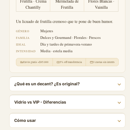
Frutilla · Crema
Mermelada de
Flores Blancas ·
Chantilly
Frutilla
Vainilla
Un licuado de frutilla cremoso que te pone de buen humor.
Mujeres
GÉNERO
Dulces y Gourmand · Florales · Frescos
FAMILIA
Día y tardes de primavera-verano
IDEAL
Media · estela media
INTENSIDAD
Envío gratis +$95.000
5% off transferencia
3 cuotas sin interés
¿Qué es un decant? ¿Es original?
Vidrio vs VIP - Diferencias
Cómo usar