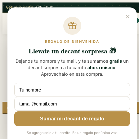
saltar
Envío gratis
+$95.000
al
×
Menu
Buscar
Ver
Ver
contenido
0
mi
mi
carrito
carrito
Imagen
(
(
REGALO DE BIENVENIDA
10% OFF
del
0
0
Llevate un decant sorpresa 🎁
producto
)
)
1,
Dejanos tu nombre y tu mail, y te sumamos
gratis
un
puedes
decant sorpresa a tu carrito
ahora mismo
.
abrirla
Aprovechalo en esta compra.
en
un
modal.
Sumar mi decant de regalo
Se agrega solo a tu carrito. Es un regalo por única vez.