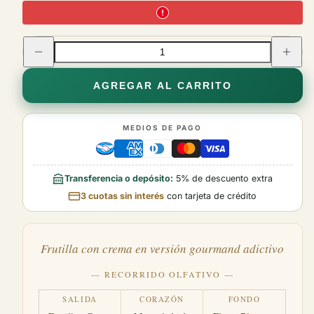
Tamaño:
5 ML
Reducir
Aumenta
la
la
cantidad
cantidad
de
de
Opción
LATTAFA
AGREGAR AL CARRITO
LATTAF
no
BERRY
disponible
BERRY
ON
ON
TOP
TOP
MEDIOS DE PAGO
Transferencia o depósito:
5% de descuento extra
3 cuotas sin interés
con tarjeta de crédito
Frutilla con crema en versión gourmand adictivo
— RECORRIDO OLFATIVO —
SALIDA
CORAZÓN
FONDO