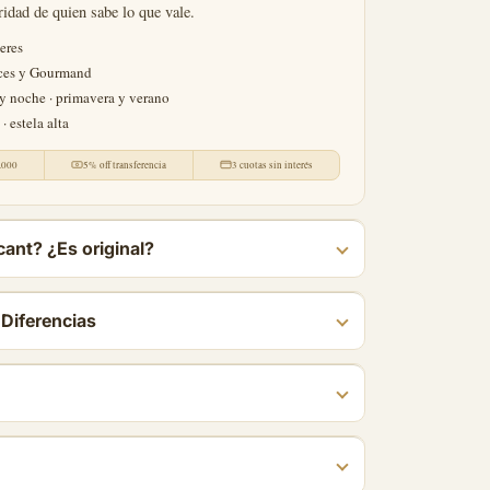
ridad de quien sabe lo que vale.
eres
ces y Gourmand
y noche · primavera y verano
 · estela alta
.000
5% off transferencia
3 cuotas sin interés
ant? ¿Es original?
 Diferencias