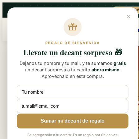
saltar
NUEVA 
al
×
contenido
Asesor de f
REGALO DE BIENVENIDA
Imagen
Llevate un decant sorpresa 🎁
10% OFF
del
producto
Dejanos tu nombre y tu mail, y te sumamos
gratis
1,
un decant sorpresa a tu carrito
ahora mismo
.
puedes
Aprovechalo en esta compra.
abrirla
en
un
modal.
Sumar mi decant de regalo
Se agrega solo a tu carrito. Es un regalo por única vez.