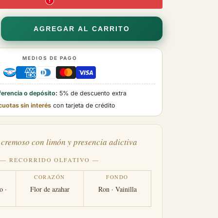
ar
AGREGAR AL CARRITO
d
MEDIOS DE PAGO
NA
ION
erencia o depósito:
5% de descuento extra
cuotas sin interés
con tarjeta de crédito
remoso con limón y presencia adictiva
— RECORRIDO OLFATIVO —
CORAZÓN
FONDO
o ·
Flor de azahar
Ron · Vainilla