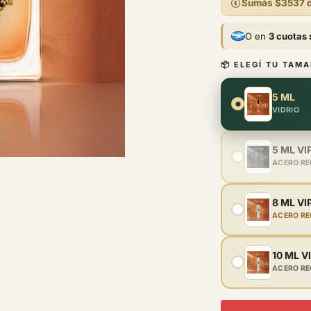
Sumás
$3537
d
ven
O en
3 cuotas 
📦 ELEGÍ TU TAM
5 ML
VIDRIO
5 ML VI
ACERO R
8 ML VI
ACERO R
10 ML V
ACERO R
MEDIDA: