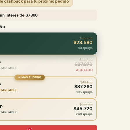
e cashback para tu próximo pedido
ta
sin interés
de
$7860
AÑO
$26.200
$23.580
80 sprays
$30.300
P
$27.270
ECARGABLE
AGOTADO
★ MÁS ELEGIDO
$41.400
P
$37.260
ECARGABLE
195 sprays
$50.800
IP
$45.720
ECARGABLE
240 sprays