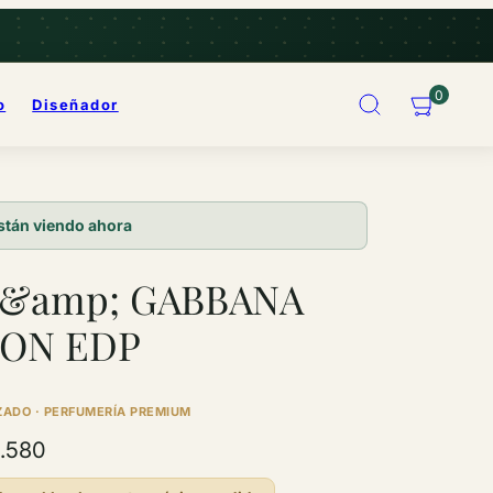
Buscar
Ver
Ver
0
o
Diseñador
mi
mi
carrito
carrito
Imagen
(
(
del
0
0
producto
stán viendo ahora
)
)
3,
puedes
&amp; GABBANA
abrirla
en
ON EDP
un
modal.
ZADO · PERFUMERÍA PREMIUM
cio
.580